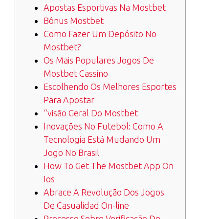
Apostas Esportivas Na Mostbet
Bônus Mostbet
Como Fazer Um Depósito No
Mostbet?
Os Mais Populares Jogos De
Mostbet Cassino
Escolhendo Os Melhores Esportes
Para Apostar
“visão Geral Do Mostbet
Inovações No Futebol: Como A
Tecnologia Está Mudando Um
Jogo No Brasil
How To Get The Mostbet App On
Ios
Abrace A Revolução Dos Jogos
De Casualidad On-line
Processo Sobre Verificação De