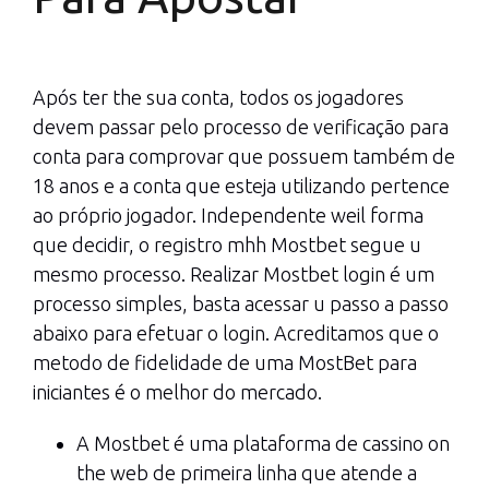
Após ter the sua conta, todos os jogadores
devem passar pelo processo de verificação para
conta para comprovar que possuem também de
18 anos e a conta que esteja utilizando pertence
ao próprio jogador. Independente weil forma
que decidir, o registro mhh Mostbet segue u
mesmo processo. Realizar Mostbet login é um
processo simples, basta acessar u passo a passo
abaixo para efetuar o login. Acreditamos que o
metodo de fidelidade de uma MostBet para
iniciantes é o melhor do mercado.
A Mostbet é uma plataforma de cassino on
the web de primeira linha que atende a