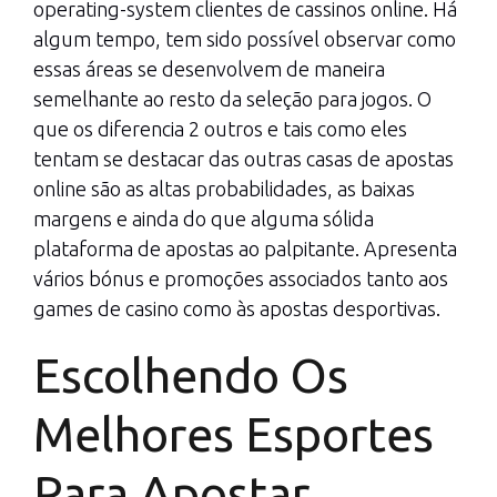
operating-system clientes de cassinos online. Há
algum tempo, tem sido possível observar como
essas áreas se desenvolvem de maneira
semelhante ao resto da seleção para jogos. O
que os diferencia 2 outros e tais como eles
tentam se destacar das outras casas de apostas
online são as altas probabilidades, as baixas
margens e ainda do que alguma sólida
plataforma de apostas ao palpitante. Apresenta
vários bónus e promoções associados tanto aos
games de casino como às apostas desportivas.
Escolhendo Os
Melhores Esportes
Para Apostar