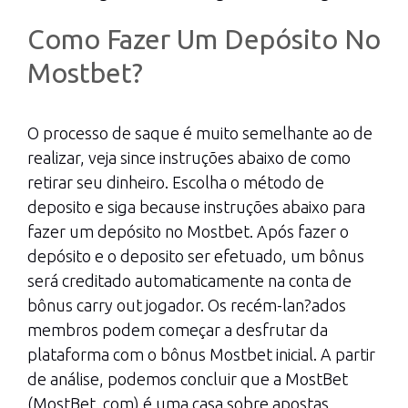
Como Fazer Um Depósito No
Mostbet?
O processo de saque é muito semelhante ao de
realizar, veja since instruções abaixo de como
retirar seu dinheiro. Escolha o método de
deposito e siga because instruções abaixo para
fazer um depósito no Mostbet. Após fazer o
depósito e o deposito ser efetuado, um bônus
será creditado automaticamente na conta de
bônus carry out jogador. Os recém-lan?ados
membros podem começar a desfrutar da
plataforma com o bônus Mostbet inicial. A partir
de análise, podemos concluir que a MostBet
(MostBet. com) é uma casa sobre apostas