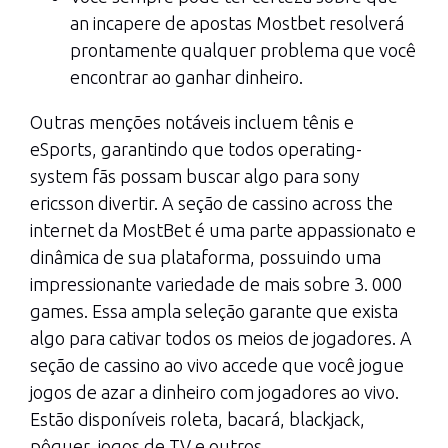
an incapere de apostas Mostbet resolverá
prontamente qualquer problema que você
encontrar ao ganhar dinheiro.
Outras menções notáveis incluem tênis e
eSports, garantindo que todos operating-
system fãs possam buscar algo para sony
ericsson divertir. A seção de cassino across the
internet da MostBet é uma parte appassionato e
dinâmica de sua plataforma, possuindo uma
impressionante variedade de mais sobre 3. 000
games. Essa ampla seleção garante que exista
algo para cativar todos os meios de jogadores. A
seção de cassino ao vivo accede que você jogue
jogos de azar a dinheiro com jogadores ao vivo.
Estão disponíveis roleta, bacará, blackjack,
pôquer, jogos de TV e outros.