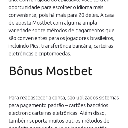
oportunidade para escolher o idioma mais
conveniente, pois há mais para 20 deles. A casa
de aposta Mostbet com alguma ampla
variedade sobre métodos de pagamentos que
são convenientes para os jogadores brasileiros,
incluindo Pics, transferência bancária, carteiras
eletrônicas e criptomoedas.
Bônus Mostbet
Para reabastecer a conta, são utilizados sistemas
para pagamento padrão – cartões bancários
electronic carteiras eletrônicas. Além disso,
também suporta muitos outros métodos de