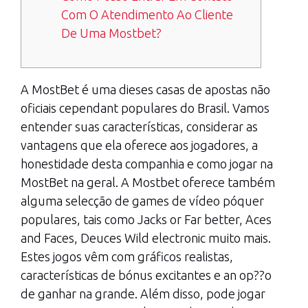
Com O Atendimento Ao Cliente
De Uma Mostbet?
A MostBet é uma dieses casas de apostas não
oficiais cependant populares do Brasil. Vamos
entender suas características, considerar as
vantagens que ela oferece aos jogadores, a
honestidade desta companhia e como jogar na
MostBet na geral. A Mostbet oferece também
alguma selecção de games de vídeo póquer
populares, tais como Jacks or Far better, Aces
and Faces, Deuces Wild electronic muito mais.
Estes jogos vêm com gráficos realistas,
características de bónus excitantes e an op??o
de ganhar na grande. Além disso, pode jogar