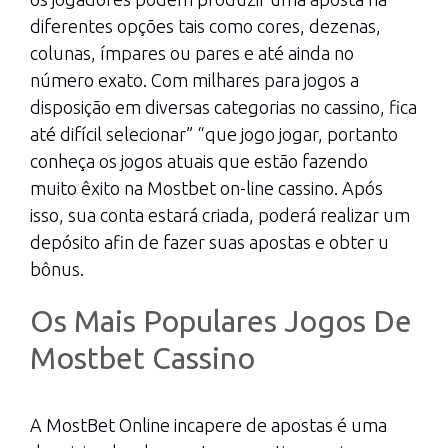
diferentes opções tais como cores, dezenas,
colunas, ímpares ou pares e até ainda no
número exato. Com milhares para jogos a
disposição em diversas categorias no cassino, fica
até difícil selecionar” “que jogo jogar, portanto
conheça os jogos atuais que estão fazendo
muito êxito na Mostbet on-line cassino. Após
isso, sua conta estará criada, poderá realizar um
depósito afin de fazer suas apostas e obter u
bônus.
Os Mais Populares Jogos De
Mostbet Cassino
A MostBet Online incapere de apostas é uma