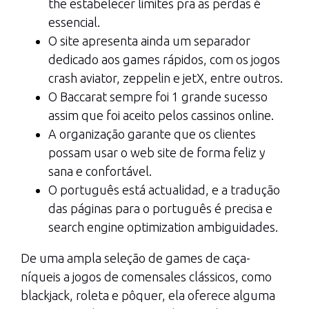
the estabelecer limites pra as perdas é
essencial.
O site apresenta ainda um separador
dedicado aos games rápidos, com os jogos
crash aviator, zeppelin e jetX, entre outros.
O Baccarat sempre foi 1 grande sucesso
assim que foi aceito pelos cassinos online.
A organização garante que os clientes
possam usar o web site de forma feliz y
sana e confortável.
O português está actualidad, e a tradução
das páginas para o português é precisa e
search engine optimization ambiguidades.
De uma ampla seleção de games de caça-
níqueis a jogos de comensales clássicos, como
blackjack, roleta e pôquer, ela oferece alguma