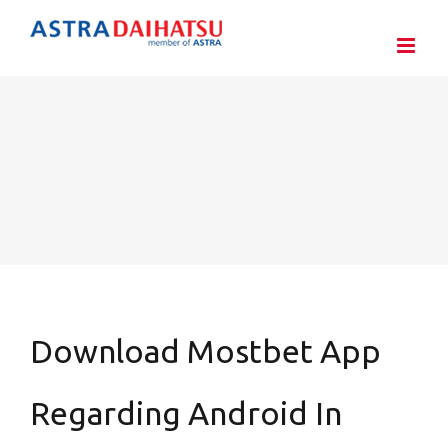
Skip
to
content
Download Mostbet App
Regarding Android In