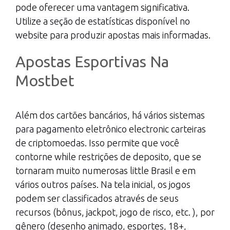
pode oferecer uma vantagem significativa.
Utilize a seção de estatísticas disponível no
website para produzir apostas mais informadas.
Apostas Esportivas Na
Mostbet
Além dos cartões bancários, há vários sistemas
para pagamento eletrônico electronic carteiras
de criptomoedas. Isso permite que você
contorne while restrições de deposito, que se
tornaram muito numerosas little Brasil e em
vários outros países. Na tela inicial, os jogos
podem ser classificados através de seus
recursos (bônus, jackpot, jogo de risco, etc. ), por
gênero (desenho animado, esportes, 18+,