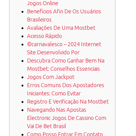
Jogos Online
Benefícios Afin De Os Usuários
Brasileiros
Avaliações De Uma Mostbet
Acesso Rápido
©carnavalesco – 2024 Internet
Site Desenvolvido Por
Descubra Como Ganhar Bem Na
Mostbet: Conselhos Essenciais
Jogos Com Jackpot
Erros Comuns Dos Apostadores
Iniciantes: Como Evitar
Registro E Verificação Na Mostbet
Navegando Nas Apostas
Electronic Jogos De Cassino Com
Vai De Bet Brasil
Como Posso Entrar Em Contato