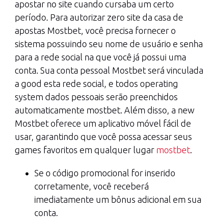
apostar no site cuando cursaba um certo
período. Para autorizar zero site da casa de
apostas Mostbet, você precisa fornecer o
sistema possuindo seu nome de usuário e senha
para a rede social na que você já possui uma
conta. Sua conta pessoal Mostbet será vinculada
a good esta rede social, e todos operating
system dados pessoais serão preenchidos
automaticamente mostbet. Além disso, a new
Mostbet oferece um aplicativo móvel fácil de
usar, garantindo que você possa acessar seus
games favoritos em qualquer lugar
mostbet
.
Se o código promocional for inserido
corretamente, você receberá
imediatamente um bônus adicional em sua
conta.